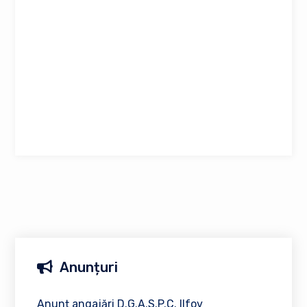
Anunțuri
Anunț angajări D.G.A.S.P.C. Ilfov