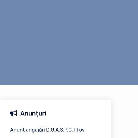
Anunțuri
Anunț angajări D.G.A.S.P.C. Ilfov