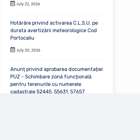
July 22, 2026
Hotărâre privind activarea C.L.S.U. pe
durata avertizării meteorologice Cod
Portocaliu
July 20, 2026
Anunț privind aprobarea documentației
PUZ - Schimbare zonă funcțională
pentru terenurile cu numerele
cadastrale 52445, 55631, 57657
July 2, 2026
Vezi toate anunțurile