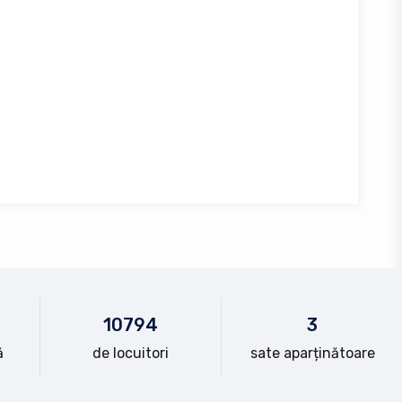
10
794
3
ă
de locuitori
sate aparținătoare