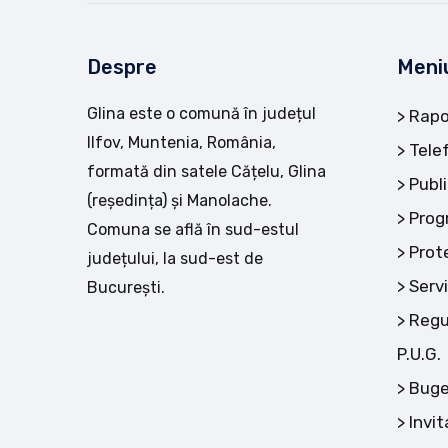
Despre
Meni
Glina este o comună în județul
Rapo
Ilfov, Muntenia, România,
Tele
formată din satele Cățelu, Glina
Publi
(reședința) și Manolache.
Prog
Comuna se află în sud-estul
Prot
județului, la sud-est de
Servi
București.
Regu
P.U.G.
Buge
Invit