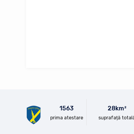
15
63
28
km²
prima atestare
suprafață total