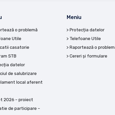
u
Meniu
rtează o problemă
Protecția datelor
foane Utile
Telefoane Utile
catii casatorie
Raportează o problem
ram STB
Cereri și formulare
ecția datelor
ciul de salubrizare
lament local aferent
t 2026 – proiect
atie de participare –