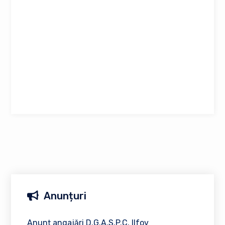
Anunțuri
Anunț angajări D.G.A.S.P.C. Ilfov