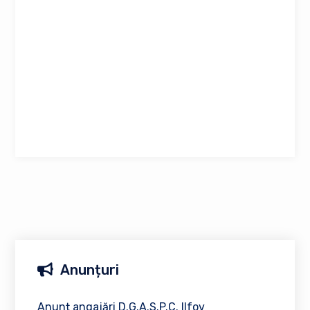
Anunțuri
Anunț angajări D.G.A.S.P.C. Ilfov