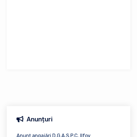
Anunțuri
Anunț angajări D.G.A.S.P.C. Ilfov