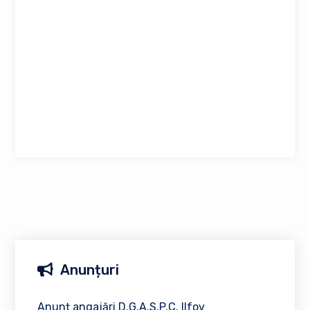
Anunțuri
Anunț angajări D.G.A.S.P.C. Ilfov