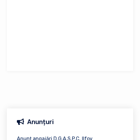
Anunțuri
Anunț angajări D.G.A.S.P.C. Ilfov