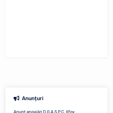
Anunțuri
Anunț angajări D.G.A.S.P.C. Ilfov