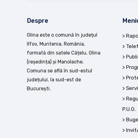
Despre
Meni
Glina este o comună în județul
Rapo
Ilfov, Muntenia, România,
Tele
formată din satele Cățelu, Glina
Publi
(reședința) și Manolache.
Prog
Comuna se află în sud-estul
Prot
județului, la sud-est de
Servi
București.
Regu
P.U.G.
Buge
Invit