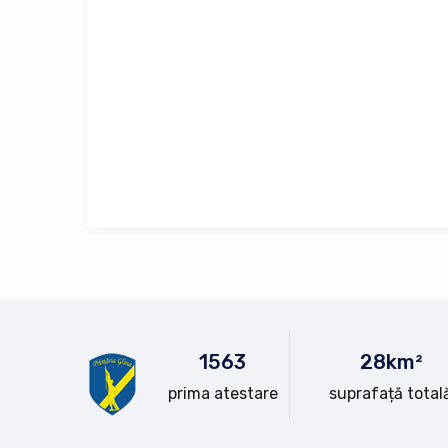
15
63
28
km²
prima atestare
suprafață total