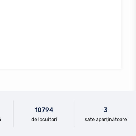
10
794
3
ă
de locuitori
sate aparținătoare