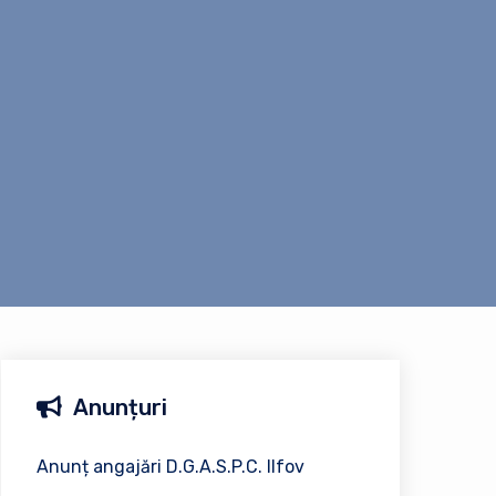
Anunțuri
Anunț angajări D.G.A.S.P.C. Ilfov