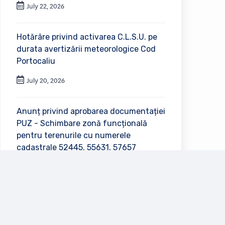
July 22, 2026
Hotărâre privind activarea C.L.S.U. pe
durata avertizării meteorologice Cod
Portocaliu
July 20, 2026
Anunț privind aprobarea documentației
PUZ - Schimbare zonă funcțională
pentru terenurile cu numerele
cadastrale 52445, 55631, 57657
July 2, 2026
Vezi toate anunțurile