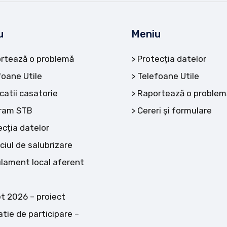
u
Meniu
rtează o problemă
Protecția datelor
foane Utile
Telefoane Utile
catii casatorie
Raportează o problem
ram STB
Cereri și formulare
ecția datelor
ciul de salubrizare
lament local aferent
t 2026 – proiect
atie de participare –