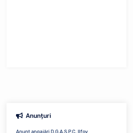
Anunțuri
Anunț angajări D.G.A.S.P.C. Ilfov