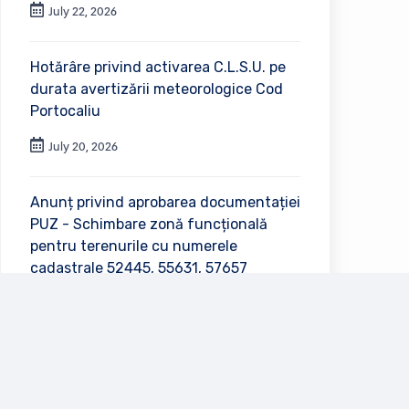
July 22, 2026
Hotărâre privind activarea C.L.S.U. pe
durata avertizării meteorologice Cod
Portocaliu
July 20, 2026
Anunț privind aprobarea documentației
PUZ - Schimbare zonă funcțională
pentru terenurile cu numerele
cadastrale 52445, 55631, 57657
July 2, 2026
Vezi toate anunțurile