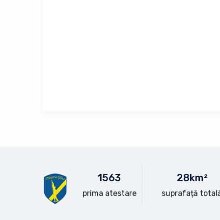
15
63
28
km²
prima atestare
suprafață total