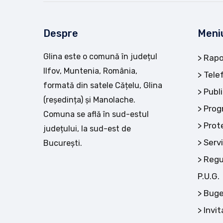
Despre
Meni
Glina este o comună în județul
Rapo
Ilfov, Muntenia, România,
Tele
formată din satele Cățelu, Glina
Publi
(reședința) și Manolache.
Prog
Comuna se află în sud-estul
Prot
județului, la sud-est de
Servi
București.
Regu
P.U.G.
Buge
Invit