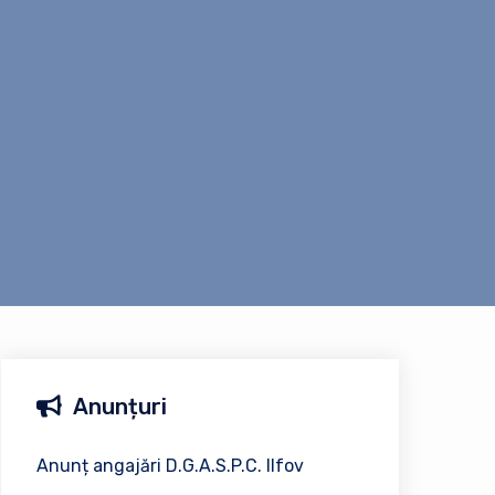
Anunțuri
Anunț angajări D.G.A.S.P.C. Ilfov