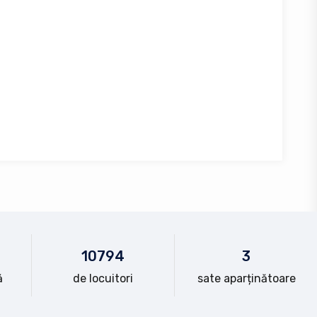
10
794
3
ă
de locuitori
sate aparținătoare