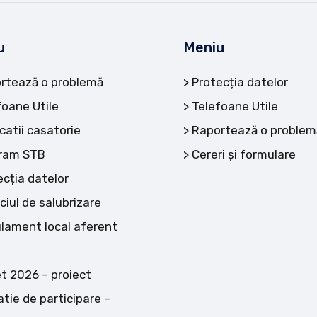
u
Meniu
rtează o problemă
Protecția datelor
foane Utile
Telefoane Utile
catii casatorie
Raportează o problem
ram STB
Cereri și formulare
ecția datelor
ciul de salubrizare
lament local aferent
t 2026 – proiect
atie de participare –