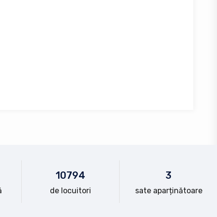
10
794
3
ă
de locuitori
sate aparținătoare