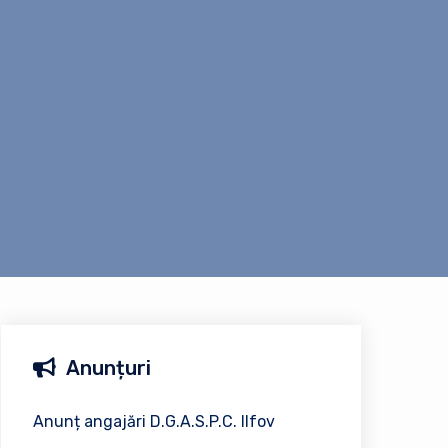
Anunțuri
Anunț angajări D.G.A.S.P.C. Ilfov