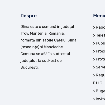
Despre
Meni
Glina este o comună în județul
Rapo
Ilfov, Muntenia, România,
Tele
formată din satele Cățelu, Glina
Publi
(reședința) și Manolache.
Prog
Comuna se află în sud-estul
Prot
județului, la sud-est de
Servi
București.
Regu
P.U.G.
Buge
Invit