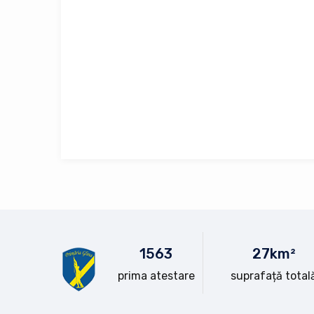
15
63
28
km²
prima atestare
suprafață total