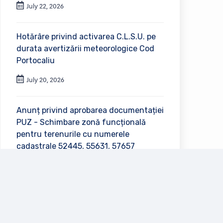
July 22, 2026
Hotărâre privind activarea C.L.S.U. pe
durata avertizării meteorologice Cod
Portocaliu
July 20, 2026
Anunț privind aprobarea documentației
PUZ - Schimbare zonă funcțională
pentru terenurile cu numerele
cadastrale 52445, 55631, 57657
July 2, 2026
Vezi toate anunțurile