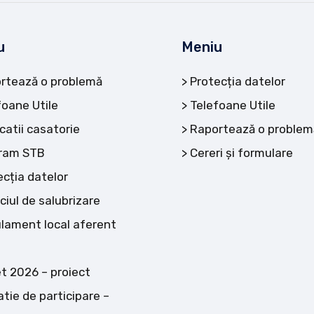
u
Meniu
rtează o problemă
Protecția datelor
foane Utile
Telefoane Utile
catii casatorie
Raportează o problem
ram STB
Cereri și formulare
ecția datelor
ciul de salubrizare
lament local aferent
t 2026 – proiect
atie de participare –