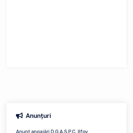
Anunțuri
Anunț angajări D.G.A.S.P.C. Ilfov