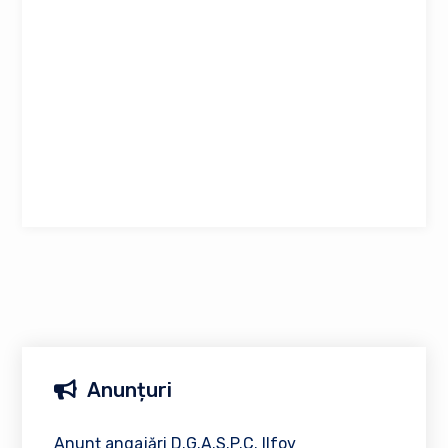
Anunțuri
Anunț angajări D.G.A.S.P.C. Ilfov