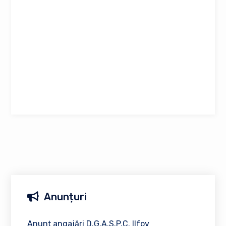
Anunțuri
Anunț angajări D.G.A.S.P.C. Ilfov