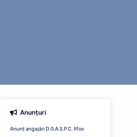
Anunțuri
Anunț angajări D.G.A.S.P.C. Ilfov