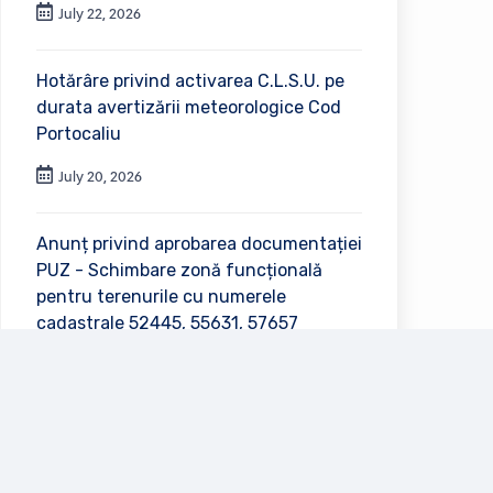
July 22, 2026
Hotărâre privind activarea C.L.S.U. pe
durata avertizării meteorologice Cod
Portocaliu
July 20, 2026
Anunț privind aprobarea documentației
PUZ - Schimbare zonă funcțională
pentru terenurile cu numerele
cadastrale 52445, 55631, 57657
July 2, 2026
Vezi toate anunțurile