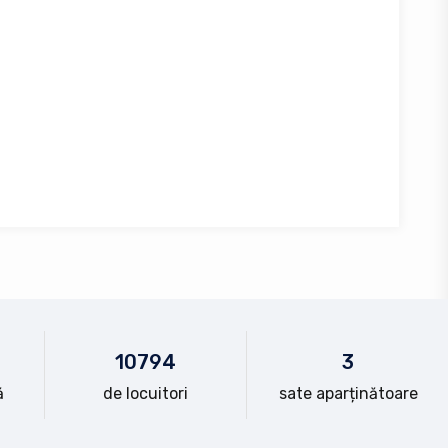
10
794
3
ă
de locuitori
sate aparținătoare