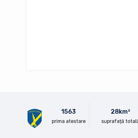
15
63
28
km²
prima atestare
suprafață total