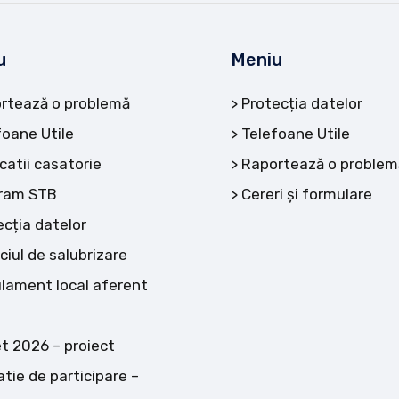
u
Meniu
rtează o problemă
Protecția datelor
foane Utile
Telefoane Utile
catii casatorie
Raportează o problem
ram STB
Cereri și formulare
ecția datelor
ciul de salubrizare
lament local aferent
t 2026 – proiect
atie de participare –