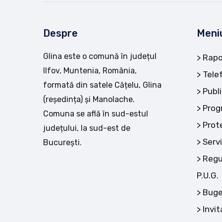
Despre
Meni
Glina este o comună în județul
Rapo
Ilfov, Muntenia, România,
Tele
formată din satele Cățelu, Glina
Publi
(reședința) și Manolache.
Prog
Comuna se află în sud-estul
Prot
județului, la sud-est de
Servi
București.
Regu
P.U.G.
Buge
Invit