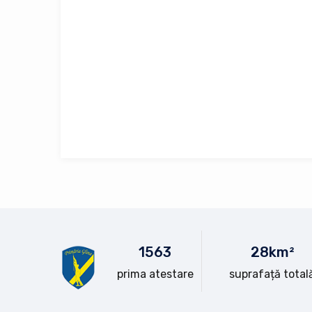
15
63
28
km²
prima atestare
suprafață total