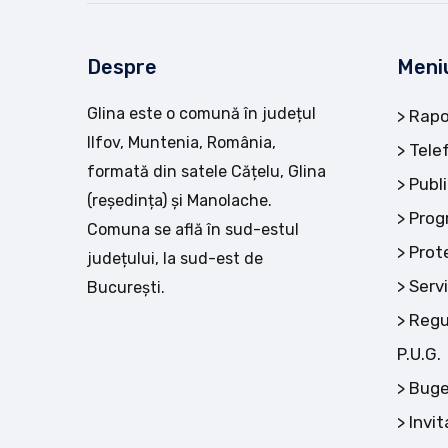
Despre
Meni
Glina este o comună în județul
Rapo
Ilfov, Muntenia, România,
Tele
formată din satele Cățelu, Glina
Publi
(reședința) și Manolache.
Prog
Comuna se află în sud-estul
Prot
județului, la sud-est de
Servi
București.
Regu
P.U.G.
Buge
Invit