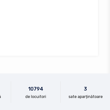
10
794
3
ă
de locuitori
sate aparținătoare