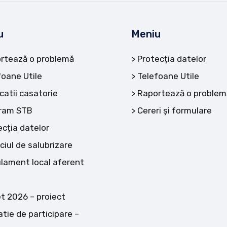
u
Meniu
rtează o problemă
Protecția datelor
foane Utile
Telefoane Utile
catii casatorie
Raportează o problem
ram STB
Cereri și formulare
ecția datelor
ciul de salubrizare
lament local aferent
t 2026 – proiect
atie de participare –