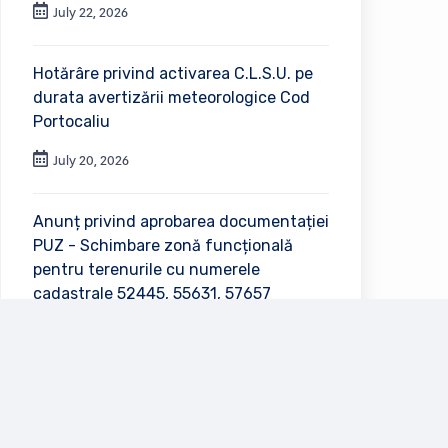
July 22, 2026
Hotărâre privind activarea C.L.S.U. pe
durata avertizării meteorologice Cod
Portocaliu
July 20, 2026
Anunț privind aprobarea documentației
PUZ - Schimbare zonă funcțională
pentru terenurile cu numerele
cadastrale 52445, 55631, 57657
July 2, 2026
Vezi toate anunțurile