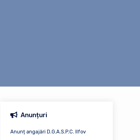
Anunțuri
Anunț angajări D.G.A.S.P.C. Ilfov