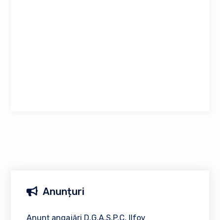
Anunțuri
Anunț angajări D.G.A.S.P.C. Ilfov