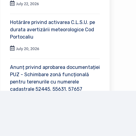
July 22, 2026
Hotărâre privind activarea C.L.S.U. pe
durata avertizării meteorologice Cod
Portocaliu
July 20, 2026
Anunț privind aprobarea documentației
PUZ - Schimbare zonă funcțională
pentru terenurile cu numerele
cadastrale 52445, 55631, 57657
July 2, 2026
Vezi toate anunțurile