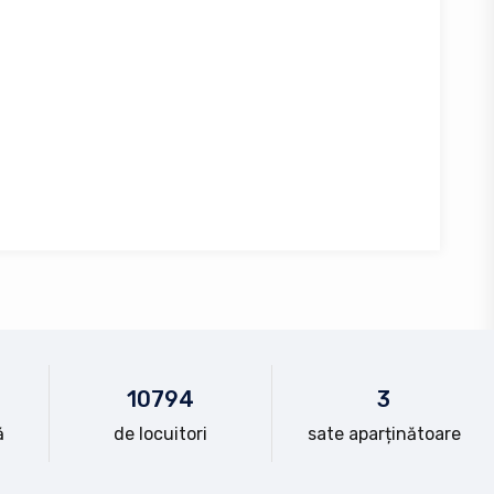
10
794
3
ă
de locuitori
sate aparținătoare