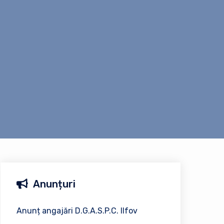
Anunțuri
Anunț angajări D.G.A.S.P.C. Ilfov