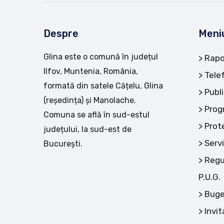
Despre
Meni
Glina este o comună în județul
Rapo
Ilfov, Muntenia, România,
Tele
formată din satele Cățelu, Glina
Publi
(reședința) și Manolache.
Prog
Comuna se află în sud-estul
Prot
județului, la sud-est de
Servi
București.
Regu
P.U.G.
Buge
Invit