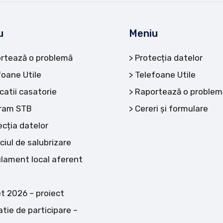
u
Meniu
rtează o problemă
Protecția datelor
foane Utile
Telefoane Utile
catii casatorie
Raportează o problem
ram STB
Cereri și formulare
ecția datelor
ciul de salubrizare
lament local aferent
t 2026 – proiect
atie de participare –