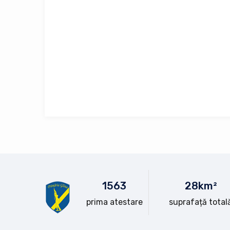
15
63
28
km²
prima atestare
suprafață total