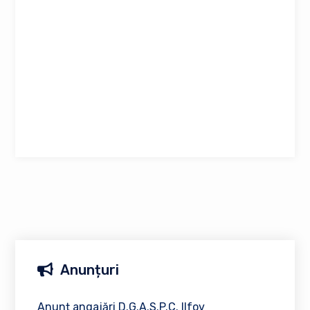
Anunțuri
Anunț angajări D.G.A.S.P.C. Ilfov