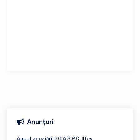
Anunțuri
Anunț angajări D.G.A.S.P.C. Ilfov