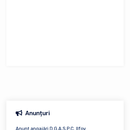
Anunțuri
Anunț angajări D.G.A.S.P.C. Ilfov