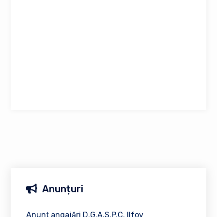
Anunțuri
Anunț angajări D.G.A.S.P.C. Ilfov