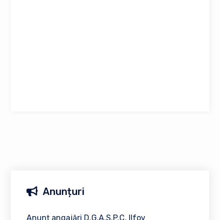
Anunțuri
Anunț angajări D.G.A.S.P.C. Ilfov