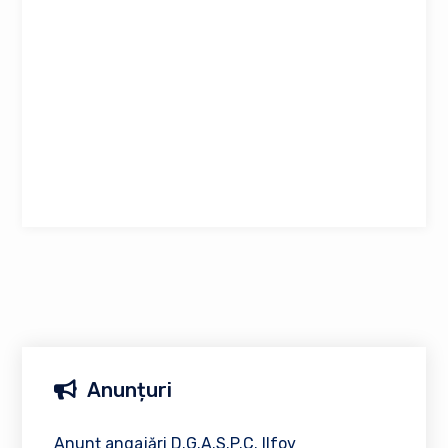
Anunțuri
Anunț angajări D.G.A.S.P.C. Ilfov