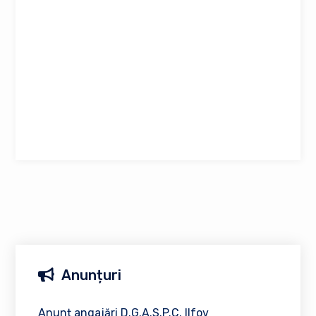
Anunțuri
Anunț angajări D.G.A.S.P.C. Ilfov