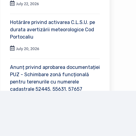
July 22, 2026
Hotărâre privind activarea C.L.S.U. pe
durata avertizării meteorologice Cod
Portocaliu
July 20, 2026
Anunț privind aprobarea documentației
PUZ - Schimbare zonă funcțională
pentru terenurile cu numerele
cadastrale 52445, 55631, 57657
July 2, 2026
Vezi toate anunțurile