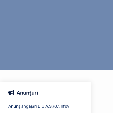
Anunțuri
Anunț angajări D.G.A.S.P.C. Ilfov