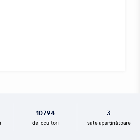
10
794
3
ă
de locuitori
sate aparținătoare