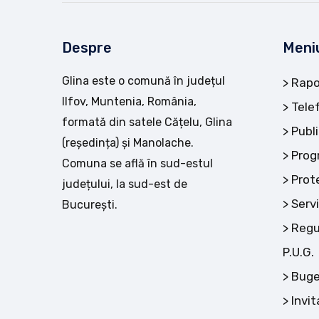
Despre
Meni
Glina este o comună în județul
Rapo
Ilfov, Muntenia, România,
Tele
formată din satele Cățelu, Glina
Publi
(reședința) și Manolache.
Prog
Comuna se află în sud-estul
Prot
județului, la sud-est de
Servi
București.
Regu
P.U.G.
Buge
Invit