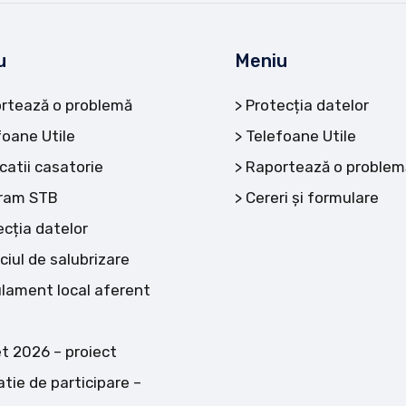
u
Meniu
rtează o problemă
Protecția datelor
foane Utile
Telefoane Utile
catii casatorie
Raportează o problem
ram STB
Cereri și formulare
ecția datelor
ciul de salubrizare
lament local aferent
t 2026 – proiect
atie de participare –