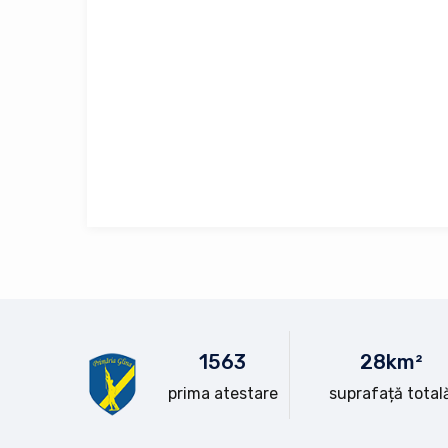
15
63
28
km²
prima atestare
suprafață total