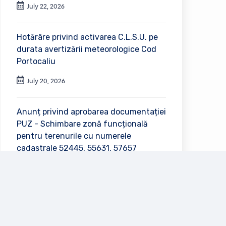
July 22, 2026
Hotărâre privind activarea C.L.S.U. pe
durata avertizării meteorologice Cod
Portocaliu
July 20, 2026
Anunț privind aprobarea documentației
PUZ - Schimbare zonă funcțională
pentru terenurile cu numerele
cadastrale 52445, 55631, 57657
July 2, 2026
Vezi toate anunțurile