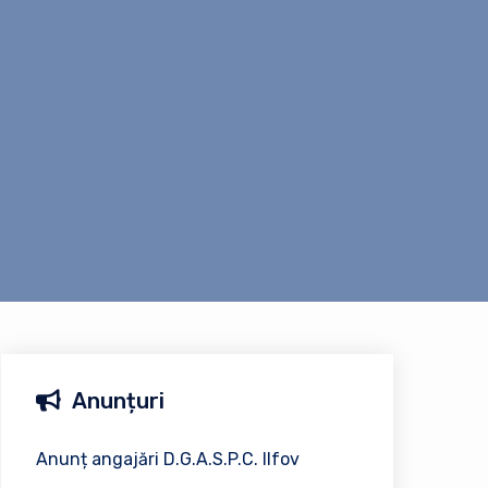
Anunțuri
Anunț angajări D.G.A.S.P.C. Ilfov