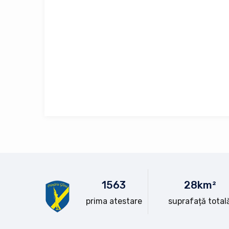
15
63
28
km²
prima atestare
suprafață total