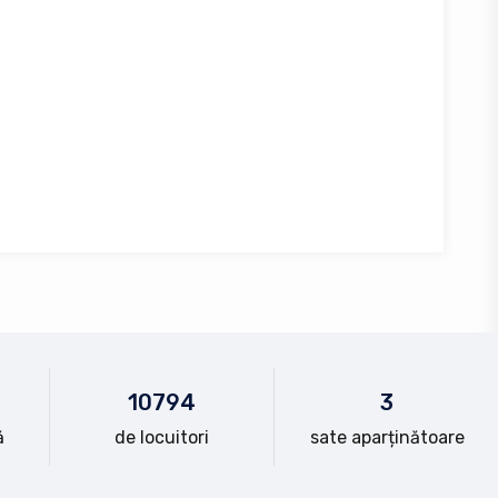
10
794
3
ă
de locuitori
sate aparținătoare