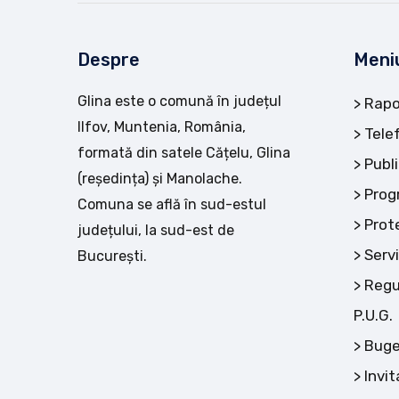
Despre
Meni
Glina este o comună în județul
Rapo
Ilfov, Muntenia, România,
Tele
formată din satele Cățelu, Glina
Publi
(reședința) și Manolache.
Prog
Comuna se află în sud-estul
Prot
județului, la sud-est de
Servi
București.
Regu
P.U.G.
Buge
Invit