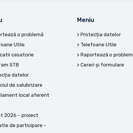
u
Meniu
rtează o problemă
Protecția datelor
foane Utile
Telefoane Utile
catii casatorie
Raportează o problem
ram STB
Cereri și formulare
ecția datelor
ciul de salubrizare
lament local aferent
t 2026 – proiect
atie de participare –