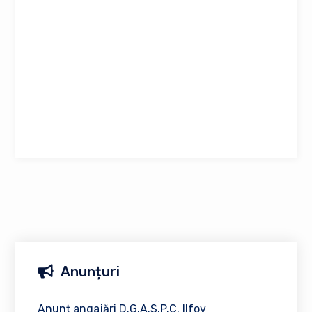
Anunțuri
Anunț angajări D.G.A.S.P.C. Ilfov