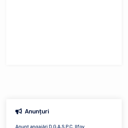
Anunțuri
Anunț angajări D.G.A.S.P.C. Ilfov