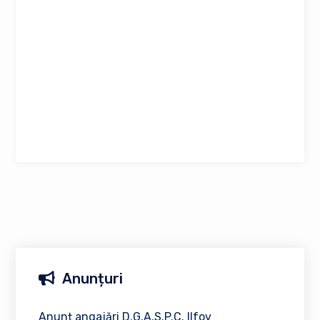
Anunțuri
Anunț angajări D.G.A.S.P.C. Ilfov