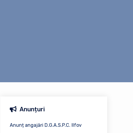
Anunțuri
Anunț angajări D.G.A.S.P.C. Ilfov