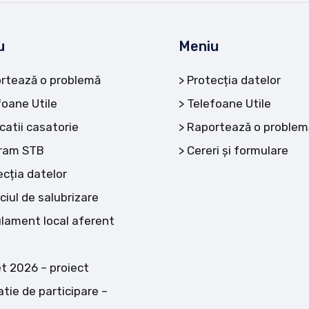
u
Meniu
rtează o problemă
Protecția datelor
foane Utile
Telefoane Utile
catii casatorie
Raportează o problem
ram STB
Cereri și formulare
ecția datelor
ciul de salubrizare
lament local aferent
t 2026 – proiect
atie de participare –