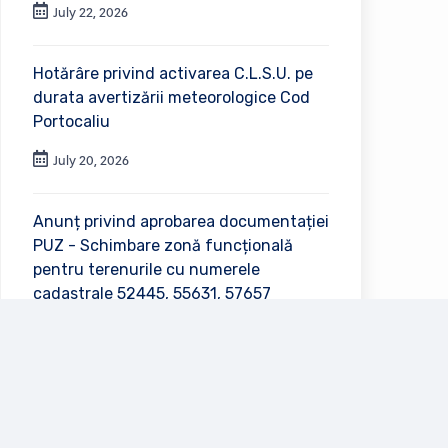
July 22, 2026
Hotărâre privind activarea C.L.S.U. pe
durata avertizării meteorologice Cod
Portocaliu
July 20, 2026
Anunț privind aprobarea documentației
PUZ - Schimbare zonă funcțională
pentru terenurile cu numerele
cadastrale 52445, 55631, 57657
July 2, 2026
Vezi toate anunțurile