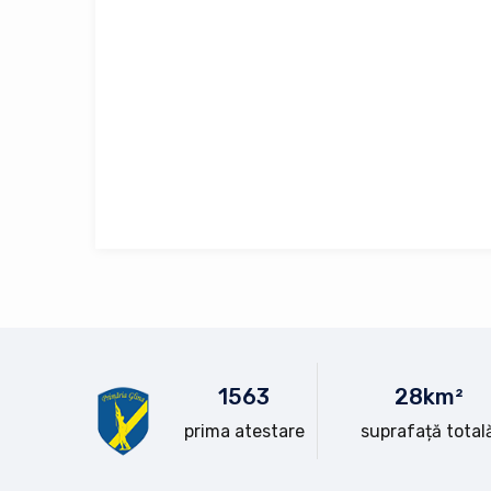
15
63
28
km²
prima atestare
suprafață total