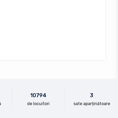
10
794
3
ă
de locuitori
sate aparținătoare