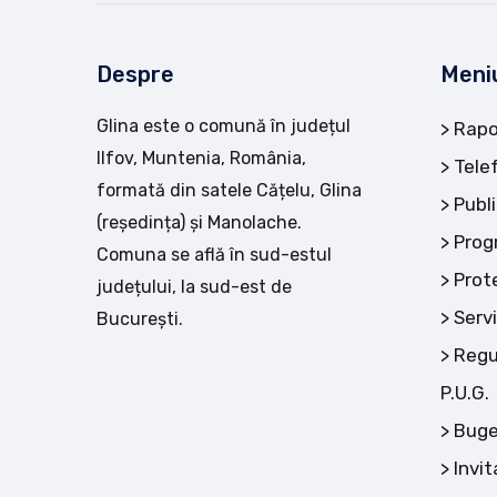
Despre
Meni
Glina este o comună în județul
Rapo
Ilfov, Muntenia, România,
Tele
formată din satele Cățelu, Glina
Publi
(reședința) și Manolache.
Prog
Comuna se află în sud-estul
Prot
județului, la sud-est de
Servi
București.
Regu
P.U.G.
Buge
Invit