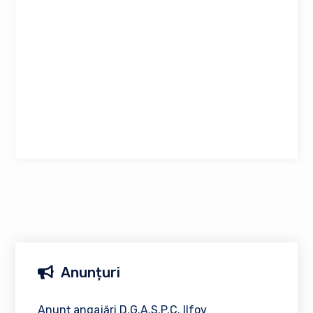
Anunțuri
Anunț angajări D.G.A.S.P.C. Ilfov