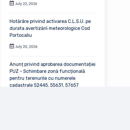
July 22, 2026
Hotărâre privind activarea C.L.S.U. pe
durata avertizării meteorologice Cod
Portocaliu
July 20, 2026
Anunț privind aprobarea documentației
PUZ - Schimbare zonă funcțională
pentru terenurile cu numerele
cadastrale 52445, 55631, 57657
July 2, 2026
Vezi toate anunțurile