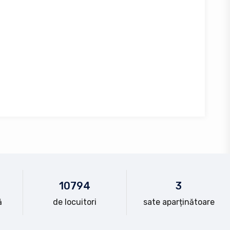
10
794
3
ă
de locuitori
sate aparținătoare