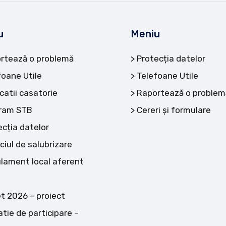
u
Meniu
rtează o problemă
Protecția datelor
foane Utile
Telefoane Utile
catii casatorie
Raportează o problem
ram STB
Cereri și formulare
ecția datelor
ciul de salubrizare
lament local aferent
t 2026 – proiect
atie de participare –