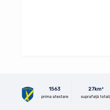
15
63
28
km²
prima atestare
suprafață total