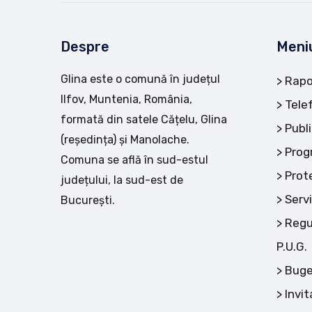
Despre
Meni
Glina este o comună în județul
Rapo
Ilfov, Muntenia, România,
Tele
formată din satele Cățelu, Glina
Publi
(reședința) și Manolache.
Prog
Comuna se află în sud-estul
Prot
județului, la sud-est de
Servi
București.
Regu
P.U.G.
Buge
Invit