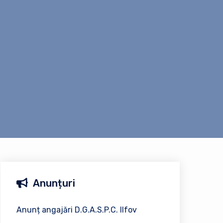
Anunțuri
Anunț angajări D.G.A.S.P.C. Ilfov