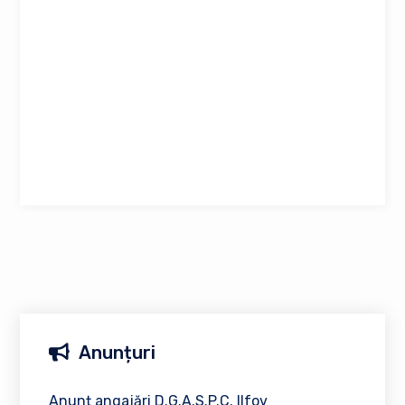
Anunțuri
Anunț angajări D.G.A.S.P.C. Ilfov