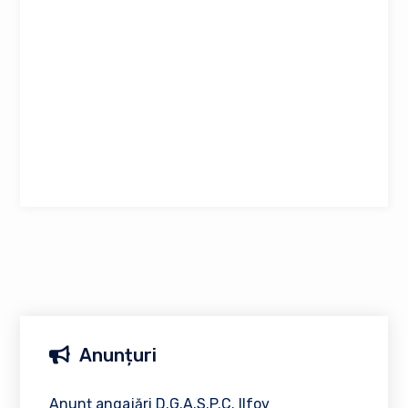
Anunțuri
Anunț angajări D.G.A.S.P.C. Ilfov