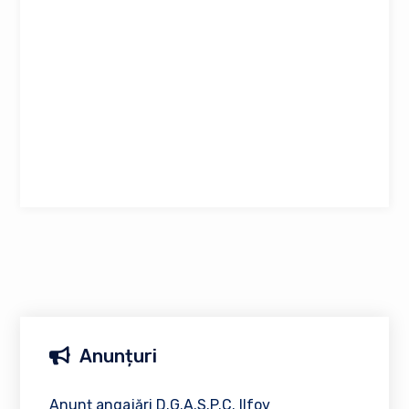
Anunțuri
Anunț angajări D.G.A.S.P.C. Ilfov