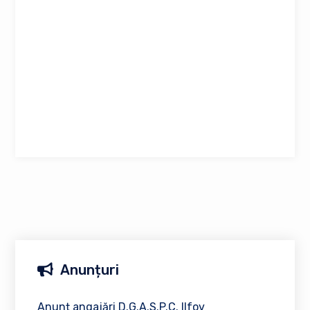
Anunțuri
Anunț angajări D.G.A.S.P.C. Ilfov