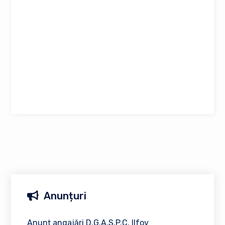
Anunțuri
Anunț angajări D.G.A.S.P.C. Ilfov