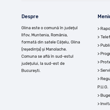
Despre
Meni
Glina este o comună în județul
Rapo
Ilfov, Muntenia, România,
Tele
formată din satele Cățelu, Glina
Publi
(reședința) și Manolache.
Prog
Comuna se află în sud-estul
Prot
județului, la sud-est de
Servi
București.
Regu
P.U.G.
Buge
Invit