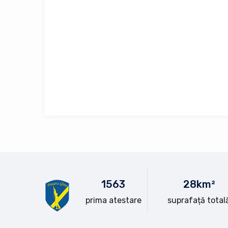
15
63
28
km²
prima atestare
suprafață total