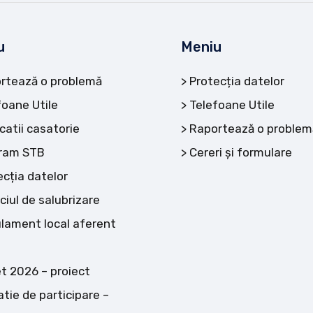
u
Meniu
rtează o problemă
Protecția datelor
foane Utile
Telefoane Utile
catii casatorie
Raportează o problem
ram STB
Cereri și formulare
ecția datelor
ciul de salubrizare
lament local aferent
t 2026 – proiect
atie de participare –