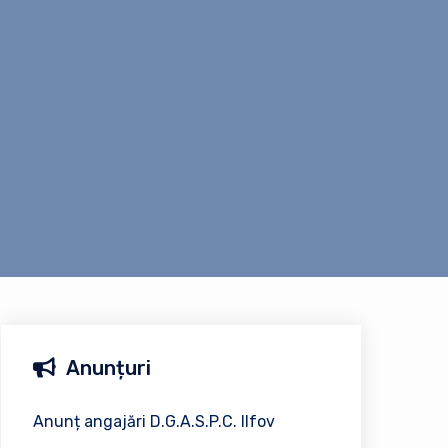
Anunțuri
Anunț angajări D.G.A.S.P.C. Ilfov