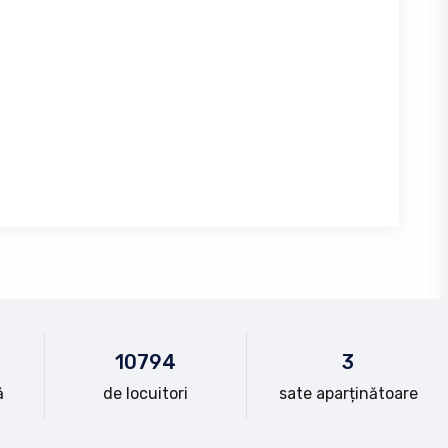
10
794
3
ă
de locuitori
sate aparținătoare