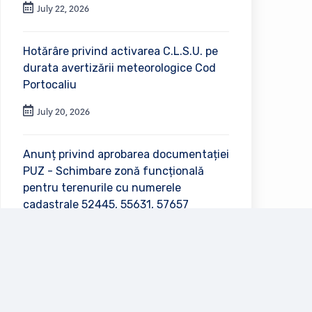
July 22, 2026
Hotărâre privind activarea C.L.S.U. pe
durata avertizării meteorologice Cod
Portocaliu
July 20, 2026
Anunț privind aprobarea documentației
PUZ - Schimbare zonă funcțională
pentru terenurile cu numerele
cadastrale 52445, 55631, 57657
July 2, 2026
Vezi toate anunțurile