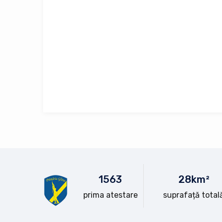
15
63
28
km²
prima atestare
suprafață total