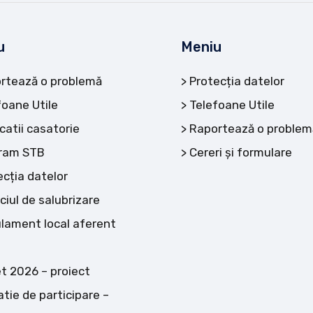
u
Meniu
rtează o problemă
Protecția datelor
foane Utile
Telefoane Utile
catii casatorie
Raportează o problem
ram STB
Cereri și formulare
ecția datelor
ciul de salubrizare
lament local aferent
t 2026 – proiect
atie de participare –