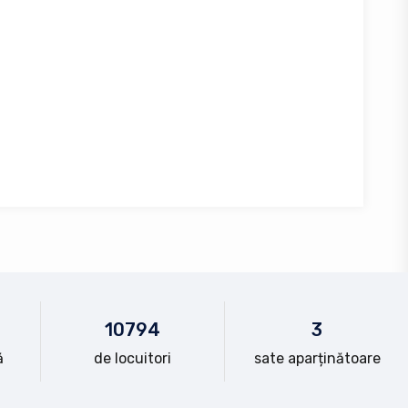
10
794
3
ă
de locuitori
sate aparținătoare