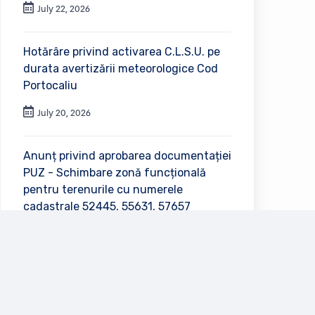
July 22, 2026
Hotărâre privind activarea C.L.S.U. pe
durata avertizării meteorologice Cod
Portocaliu
July 20, 2026
Anunț privind aprobarea documentației
PUZ - Schimbare zonă funcțională
pentru terenurile cu numerele
cadastrale 52445, 55631, 57657
July 2, 2026
Vezi toate anunțurile