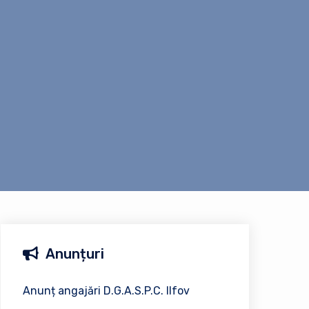
Anunțuri
Anunț angajări D.G.A.S.P.C. Ilfov