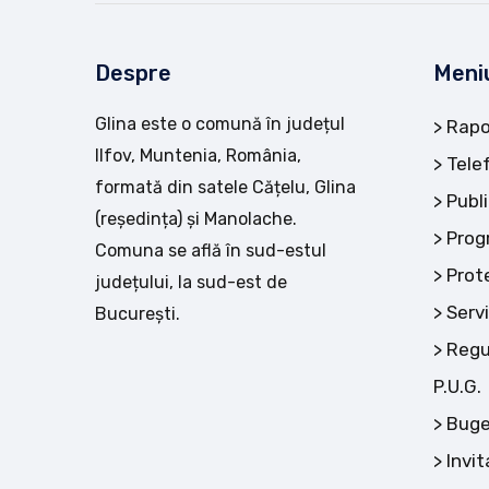
Despre
Meni
Glina este o comună în județul
Rapo
Ilfov, Muntenia, România,
Tele
formată din satele Cățelu, Glina
Publi
(reședința) și Manolache.
Prog
Comuna se află în sud-estul
Prot
județului, la sud-est de
Servi
București.
Regu
P.U.G.
Buge
Invit