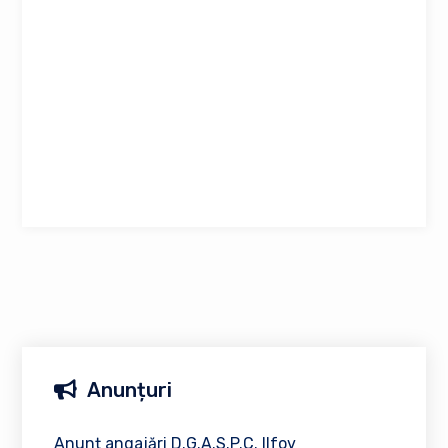
Anunțuri
Anunț angajări D.G.A.S.P.C. Ilfov