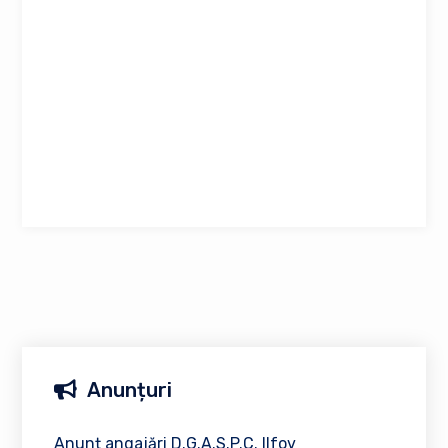
Anunțuri
Anunț angajări D.G.A.S.P.C. Ilfov