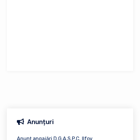
Anunțuri
Anunț angajări D.G.A.S.P.C. Ilfov