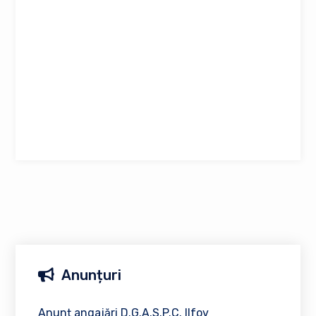
Anunțuri
Anunț angajări D.G.A.S.P.C. Ilfov