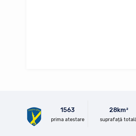
15
63
28
km²
prima atestare
suprafață total