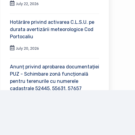
July 22, 2026
Hotărâre privind activarea C.L.S.U. pe
durata avertizării meteorologice Cod
Portocaliu
July 20, 2026
Anunț privind aprobarea documentației
PUZ - Schimbare zonă funcțională
pentru terenurile cu numerele
cadastrale 52445, 55631, 57657
July 2, 2026
Vezi toate anunțurile