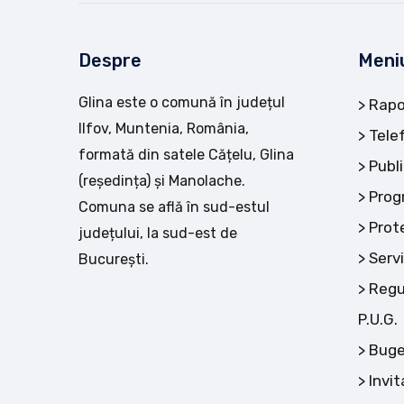
Despre
Meni
Glina este o comună în județul
Rapo
Ilfov, Muntenia, România,
Tele
formată din satele Cățelu, Glina
Publi
(reședința) și Manolache.
Prog
Comuna se află în sud-estul
Prot
județului, la sud-est de
Servi
București.
Regu
P.U.G.
Buge
Invit