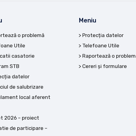
u
Meniu
rtează o problemă
Protecția datelor
foane Utile
Telefoane Utile
catii casatorie
Raportează o problem
ram STB
Cereri și formulare
ecția datelor
ciul de salubrizare
lament local aferent
t 2026 – proiect
atie de participare –