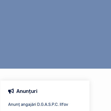
Anunțuri
Anunț angajări D.G.A.S.P.C. Ilfov