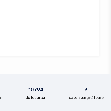
10
794
3
ă
de locuitori
sate aparținătoare