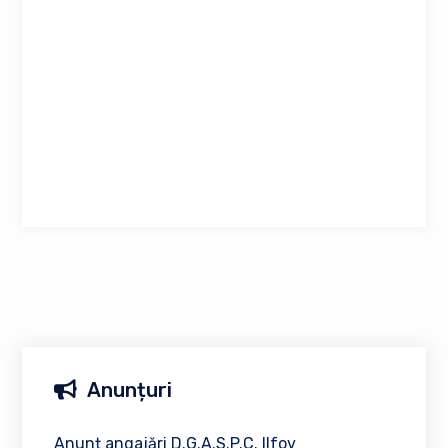
Anunțuri
Anunț angajări D.G.A.S.P.C. Ilfov