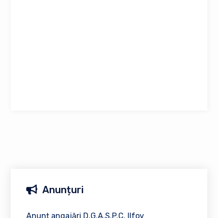
Anunțuri
Anunț angajări D.G.A.S.P.C. Ilfov