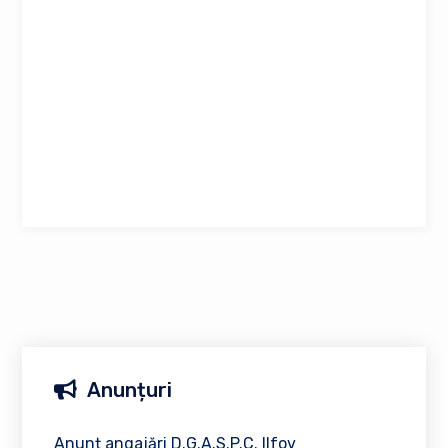
Anunțuri
Anunț angajări D.G.A.S.P.C. Ilfov