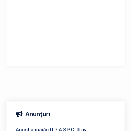
Anunțuri
Anunț angajări D.G.A.S.P.C. Ilfov